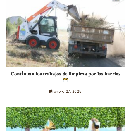
𝐂𝐨𝐧𝐭Í𝐧𝐮𝐚𝐧 𝐥𝐨𝐬 𝐭𝐫𝐚𝐛𝐚𝐣𝐨𝐬 𝐝𝐞 𝐥𝐢𝐦𝐩𝐢𝐞𝐳𝐚 𝐩𝐨𝐫 𝐥𝐨𝐬 𝐛𝐚𝐫𝐫𝐢𝐨𝐬
enero 27, 2025