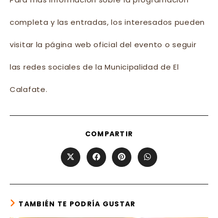
completa y las entradas, los interesados pueden
visitar la página web oficial del evento o seguir
las redes sociales de la Municipalidad de El
Calafate.
SHARE
COMPARTIR
THIS
CONTENT
Opens
Opens
Opens
Opens
in
in
in
in
a
a
a
a
new
new
new
new
window
window
window
window
TAMBIÉN TE PODRÍA GUSTAR