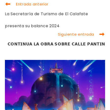
LEER
Entrada anterior
MÁS
ARTÍCULOS
La Secretaría de Turismo de El Calafate
presenta su balance 2024
Siguiente entrada
𝗖𝗢𝗡𝗧𝗜𝗡𝗨𝗔 𝗟𝗔 𝗢𝗕𝗥𝗔 𝗦𝗢𝗕𝗥𝗘 𝗖𝗔𝗟𝗟𝗘 𝗣𝗔𝗡𝗧𝗜𝗡