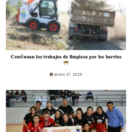
𝐂𝐨𝐧𝐭Í𝐧𝐮𝐚𝐧 𝐥𝐨𝐬 𝐭𝐫𝐚𝐛𝐚𝐣𝐨𝐬 𝐝𝐞 𝐥𝐢𝐦𝐩𝐢𝐞𝐳𝐚 𝐩𝐨𝐫 𝐥𝐨𝐬 𝐛𝐚𝐫𝐫𝐢𝐨𝐬
enero 27, 2025