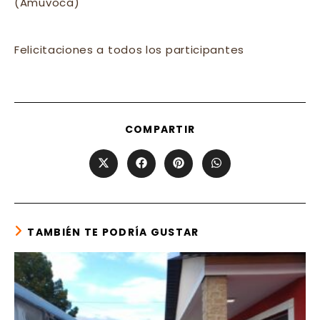
(Amuvoca)
Felicitaciones a todos los participantes
SHARE
COMPARTIR
THIS
CONTENT
Opens
Opens
Opens
Opens
in
in
in
in
a
a
a
a
new
new
new
new
window
window
window
window
TAMBIÉN TE PODRÍA GUSTAR