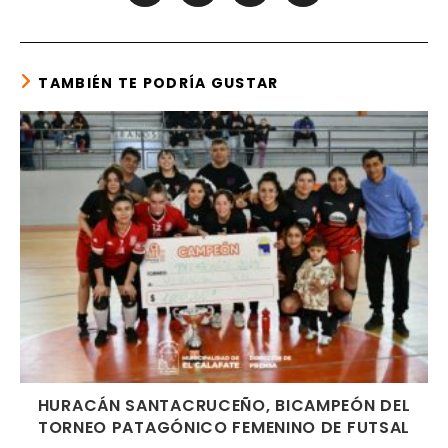
in
in
in
in
a
a
a
a
new
new
new
new
window
window
window
window
TAMBIÉN TE PODRÍA GUSTAR
HURACÁN SANTACRUCEÑO, BICAMPEÓN DEL
TORNEO PATAGÓNICO FEMENINO DE FUTSAL