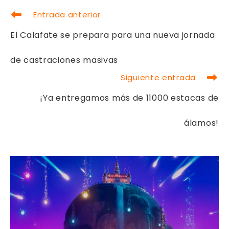
LEER
Entrada anterior
MÁS
ARTÍCULOS
El Calafate se prepara para una nueva jornada
de castraciones masivas
Siguiente entrada
¡Ya entregamos más de 11000 estacas de
álamos!