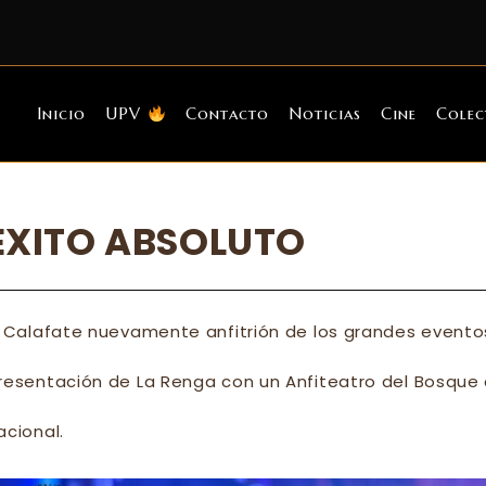
Inicio
UPV
Contacto
Noticias
Cine
Colec
ÉXITO ABSOLUTO
l Calafate nuevamente anfitrión de los grandes eventos 
resentación de La Renga con un Anfiteatro del Bosque 
acional.