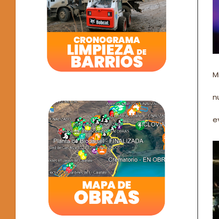
M
n
e