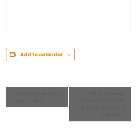
Add to calendar
E
Intizar presenta
“El grito de la
V
“Ayer y Hoy”
Tierra” FESTIVAL
E
DE ARTE MUSICA Y
N
POESIA
T
O
D