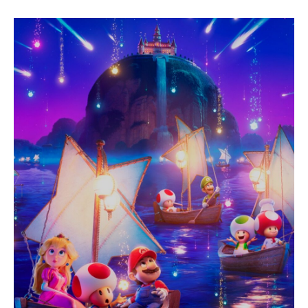
E
N
A
V
E
G
A
C
I
Ó
N