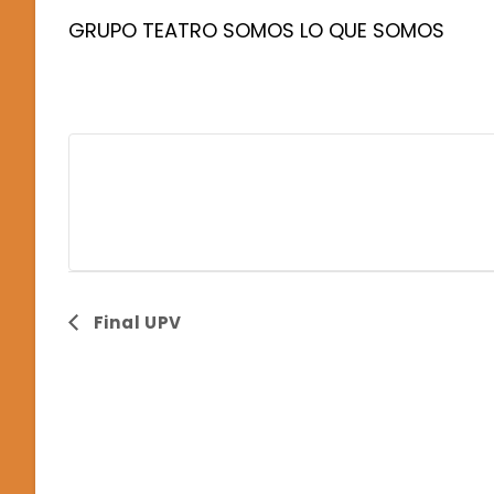
GRUPO TEATRO SOMOS LO QUE SOMOS
E
Final UPV
V
E
N
T
O
D