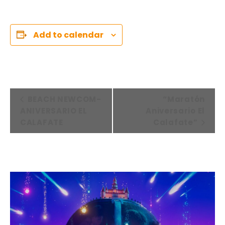
Add to calendar
E
BEACH NEWCOM-
“Maratón
V
ANIVERSARIO EL
Aniversario El
E
CALAFATE
Calafate”
N
T
O
D
E
N
A
V