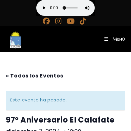
Ir
al
contenido
Menú
« Todos los Eventos
Este evento ha pasado.
97º Aniversario El Calafate