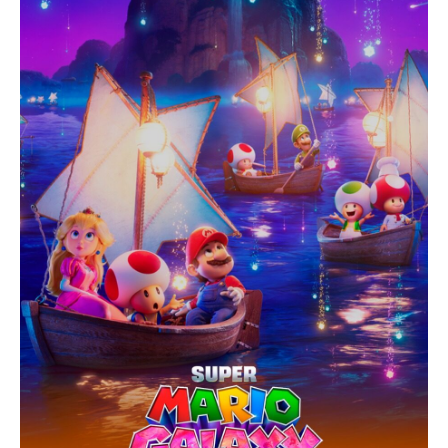
E
G
A
C
I
Ó
N