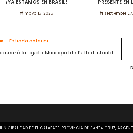
PRESENTE EN L
¡YA ESTAMOS EN BRASIL!
septiembre 27
mayo 15, 2025
EER
Entrada anterior
ÁS
RTÍCULOS
omenzó la Liguita Municipal de Futbol Infantil
N
UNICIPALIDAD DE EL CALAFATE, PROVINCIA DE SANTA CRUZ, ARGEN