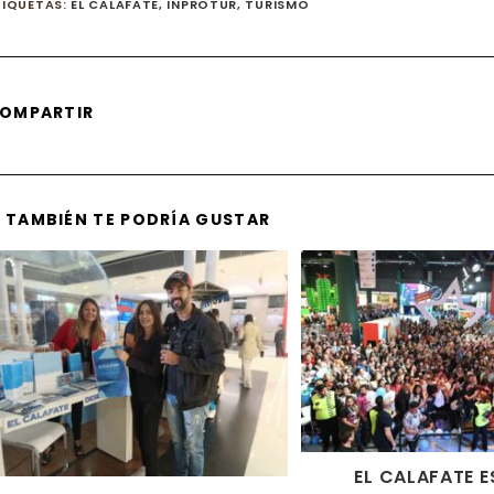
TIQUETAS
:
EL CALAFATE
,
INPROTUR
,
TURISMO
SHARE
OMPARTIR
THIS
CONTENT
TAMBIÉN TE PODRÍA GUSTAR
EL CALAFATE 