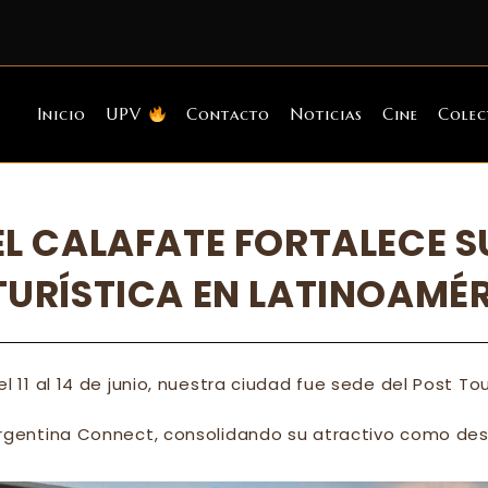
Inicio
UPV
Contacto
Noticias
Cine
Colec
EL CALAFATE FORTALECE 
TURÍSTICA EN LATINOAMÉ
el 11 al
14 de junio, nuestra ciudad fue sede del Post Tou
rgentina Connect, consolidando su atractivo como dest