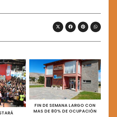
Opens
Opens
Opens
Opens
in
in
in
in
a
a
a
a
new
new
new
new
window
window
window
window
FIN DE SEMANA LARGO CON
MAS DE 80% DE OCUPACIÓN
ESTARÁ