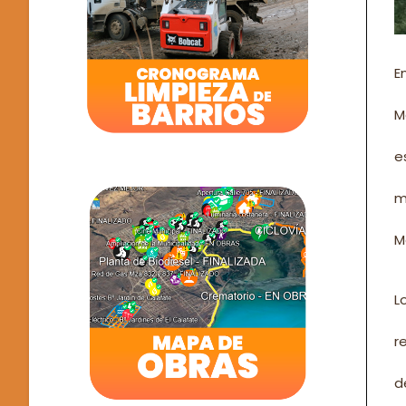
E
M
e
m
M
L
r
d