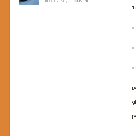
JULIO 9, 2026
/
0 COMMENTS
T
•
•
•
D
g
p