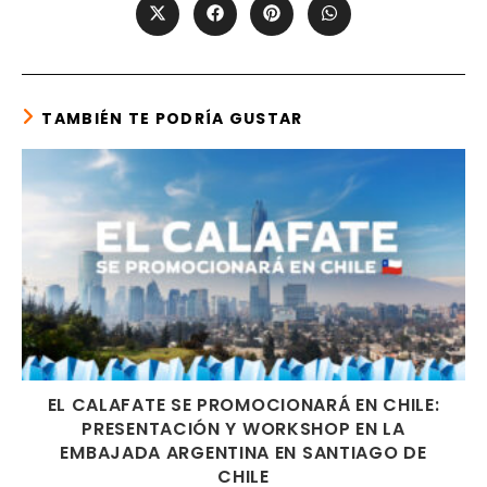
Opens
Opens
Opens
Opens
in
in
in
in
a
a
a
a
new
new
new
new
window
window
window
window
TAMBIÉN TE PODRÍA GUSTAR
EL CALAFATE SE PROMOCIONARÁ EN CHILE:
PRESENTACIÓN Y WORKSHOP EN LA
EMBAJADA ARGENTINA EN SANTIAGO DE
CHILE