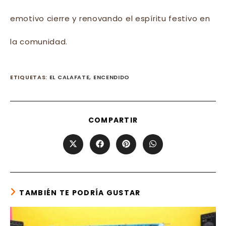
emotivo cierre y renovando el espíritu festivo en
la comunidad.
ETIQUETAS
:
EL CALAFATE
,
ENCENDIDO
SHARE
COMPARTIR
THIS
CONTENT
Opens
Opens
Opens
Opens
in
in
in
in
a
a
a
a
new
new
new
new
window
window
window
window
TAMBIÉN TE PODRÍA GUSTAR