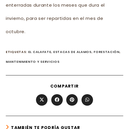
enterradas durante los meses que dura el
invierno, para ser repartidas en el mes de
octubre.
ETIQUETAS
:
EL CALAFATE
,
ESTACAS DE ALAMOS
,
FORESTACIÓN
,
MANTENIMIENTO Y SERVICIOS
SHARE
COMPARTIR
THIS
CONTENT
Opens
Opens
Opens
Opens
in
in
in
in
a
a
a
a
new
new
new
new
window
window
window
window
TAMBIÉN TE PODRÍA GUSTAR