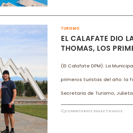
TURISMO
EL CALAFATE DIO L
THOMAS, LOS PRIM
(El Calafate DPM). La Municipa
primeros turistas del año: la 
Secretaria de Turismo, Julieta
EN
COMENTARIOS DESACTIVADOS
EL
CALA
DIO
LA
BIEN