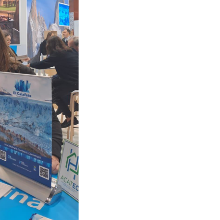
EL
CALA
PRES
EN
LA
FITUR
LA
FERI
DE
TUR
MÁS
IMPO
DEL
MUN