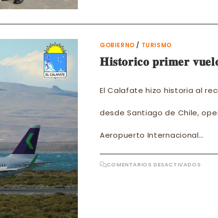
A
LA
FAMI
THO
LOS
PRIM
TURI
GOBIERNO
/
TURISMO
DEL
AÑO
𝐇𝐢𝐬𝐭𝐨𝐫𝐢𝐜𝐨 𝐩𝐫𝐢𝐦𝐞𝐫 𝐯𝐮𝐞𝐥
El Calafate hizo historia al rec
desde Santiago de Chile, opera
Aeropuerto Internacional…
EN
COMENTARIOS DESACTIVADOS
𝐇𝐢𝐬𝐭𝐨
𝐩𝐫𝐢𝐦
𝐯𝐮𝐞𝐥𝐨
𝐞𝐧𝐭𝐫𝐞
𝐄𝐥
𝐂𝐚𝐥𝐚𝐟
𝐲
𝐒𝐚𝐧𝐭𝐢