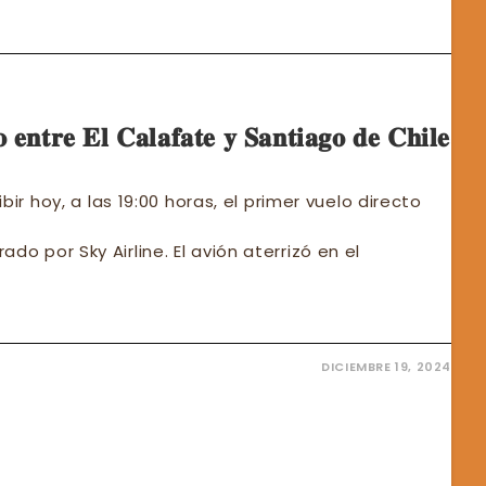
LIA
MAS,
EROS
STAS
𝐨 𝐞𝐧𝐭𝐫𝐞 𝐄𝐥 𝐂𝐚𝐥𝐚𝐟𝐚𝐭𝐞 𝐲 𝐒𝐚𝐧𝐭𝐢𝐚𝐠𝐨 𝐝𝐞 𝐂𝐡𝐢𝐥𝐞
ibir hoy, a las 19:00 horas, el primer vuelo directo
do por Sky Airline. El avión aterrizó en el
DICIEMBRE 19, 2024
𝐫𝐢𝐜𝐨
𝐫
𝐚𝐭𝐞
𝐚𝐠𝐨