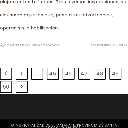
alojamientos turísticos. Tras diversas inspecciones, se
clausuran aquellos que, pese a las advertencias,
operan sin la habilitación…
EN
COMENTARIOS DESACTIVADOS
SEPTIEMBRE 25, 2024
CONTINÚAN
LOS
CONTROLES
Y
CLAUSURA
DE
ALOJAMIENTOS
1
…
45
46
47
48
49
Ir a la página anterior
INFORMALES
50
Ir a la página siguiente
© MUNICIPALIDAD DE EL CALAFATE, PROVINCIA DE SANTA